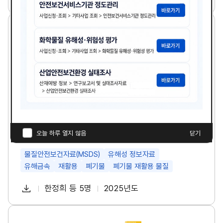
첨
책
연
조
운
사
부
임
도
연
로
파
자
폐
구
드
기
썸
일
물
네
재
일
활
용
공
정
의
유
해
금
폐기물 재활용 공정의 유해금속 분석 및 MSDS 정보
속
전달 방안
오늘 하루 열지 않음
닫기
분
석
및
물질안전보건자료(MSDS)
유해성 정보자료
M
유해금속
재활용
폐기물
폐기물 재활용 물질
S
D
다
S
한정희 등 5명
2025년도
첨
책
연
정
운
보
부
임
도
로
전
파
자
국
달