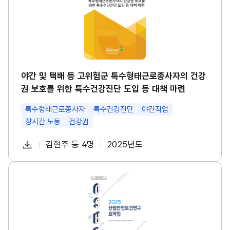
택
경
배
영
등
시
고
스
위
템
험
썸
군
네
특
일
수
야간 및 택배 등 고위험군 특수형태근로종사자의 건강
형
권 보호를 위한 특수건강진단 도입 등 대책 마련
태
근
로
특수형태근로종사자
특수건강진단
야간작업
종
장시간 노동
건강권
사
자
다
의
김현주 등 4명
2025년도
첨
책
연
건
운
강
부
임
도
로
권
파
자
산
보
드
업
호
일
안
를
전
위
보
한
건
특
연