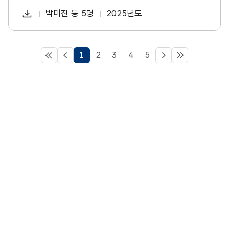
일
다
박미진 등 5명
2025년도
첨
책
연
운
부
임
도
로
파
자
드
처
이
다
마
1
2
3
4
5
일
음
전
음
지
막