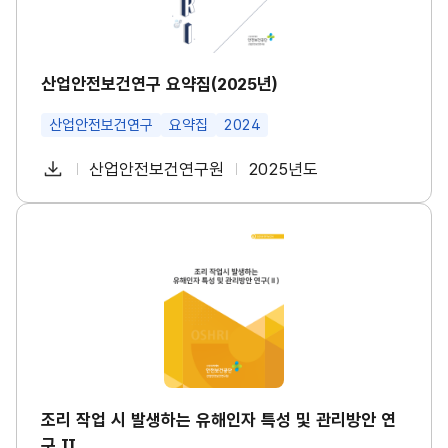
수
구
건
요
강
약
진
집
단
(2
산업안전보건연구 요약집(2025년)
도
0
입
2
등
산업안전보건연구
요약집
2024
5
대
년)
책
썸
다
산업안전보건연구원
2025년도
마
첨
책
연
네
련
운
일
부
임
도
썸
로
네
파
자
조
일
드
리
일
작
업
시
발
생
하
는
유
해
인
조리 작업 시 발생하는 유해인자 특성 및 관리방안 연
자
구 Ⅱ