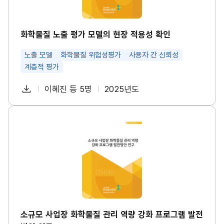
모
델
의
현
화학물질 노출 평가 모델의 현장 적용성 확인
장
적
노출 모델
화학물질 위험성평가
사용자 간 신뢰성
용
성
계층적 평가
확
인
다
이혜진 등 5명
2025년도
썸
첨
책
연
운
네
부
임
도
일
로
파
자
소
드
규
일
모
사
업
장
화
학
물
질
관
리
소규모 사업장 화학물질 관리 역량 강화 프로그램 발전
역