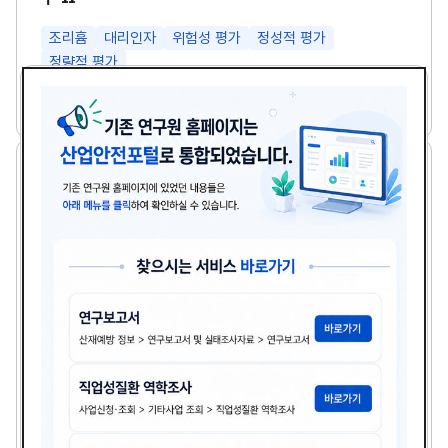
특
성
및
조리흄
대리인자
위험성 평가
정성적 평가
관
정량적 평가
리
방
다
안
하권철 등 8명
2025년도
첨
책
연
연
운
구
부
임
도
로
Ⅱ
파
자
소
썸
드
규
네
일
모
일
사
업
장
의
폭
염
안
전
수
소규모 사업장의 폭염 안전 수칙 이행 실태조사 연구
칙
이
소규모사업장
폭염
안전수칙
이행실태
행
실
태
다
이명진 등 6명
2025년도