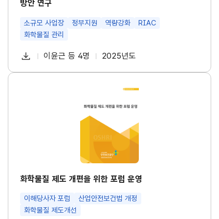
방안 연구
량
강
화
소규모 사업장
정부지원
역량강화
RIAC
프
화학물질 관리
로
그
다
램
이윤근 등 4명
2025년도
첨
책
연
발
운
전
부
임
도
로
방
파
자
화
안
드
학
연
일
물
구
질
썸
제
네
도
일
개
편
을
위
한
포
화학물질 제도 개편을 위한 포럼 운영
럼
운
이해당사자 포럼
산업안전보건법 개정
영
썸
화학물질 제도개선
네