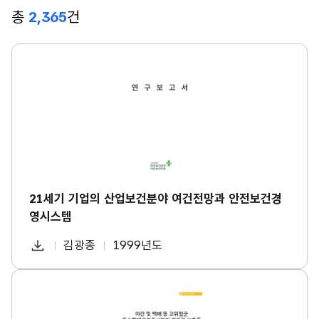
총
2,365
건
2
1
세
기
기
업
의
산
업
보
건
분
21세기 기업의 산업보건분야 여건전망과 안전보건경
야
영시스템
여
건
다
전
김광종
1999년도
첨
책
연
망
운
과
부
임
도
로
안
파
자
야
전
드
간
보
일
및
건