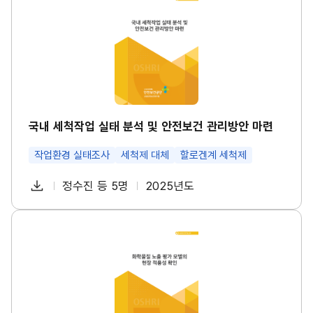
드
내
방
일
세
안
척
썸
작
네
업
일
실
태
분
석
및
안
국내 세척작업 실태 분석 및 안전보건 관리방안 마련
전
보
작업환경 실태조사
세척제 대체
할로겐계 세척제
건
관
리
다
정수진 등 5명
2025년도
첨
책
연
방
운
안
부
임
도
마
로
파
자
화
련
드
학
썸
일
물
네
질
일
노
출
평
가