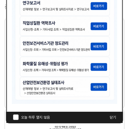
총
2,365
건
2
1
세
기
기
업
의
산
업
보
건
분
21세기 기업의 산업보건분야 여건전망과 안전보건경
야
영시스템
여
건
다
전
김광종
1999년도
첨
책
연
망
운
과
부
임
도
로
안
파
자
야
오늘 하루 열지 않음
닫기
전
드
간
보
일
및
건