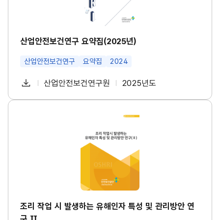
수
구
건
요
강
약
진
집
단
(2
산업안전보건연구 요약집(2025년)
도
0
입
2
등
산업안전보건연구
요약집
2024
5
대
년)
책
썸
다
산업안전보건연구원
2025년도
마
첨
책
연
네
련
운
일
부
임
도
썸
로
네
파
자
조
일
드
리
일
작
업
시
발
생
하
는
유
해
인
조리 작업 시 발생하는 유해인자 특성 및 관리방안 연
자
구 Ⅱ