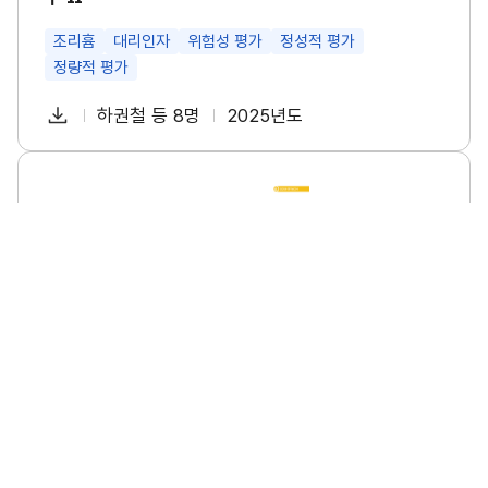
특
성
및
조리흄
대리인자
위험성 평가
정성적 평가
관
정량적 평가
리
방
다
안
하권철 등 8명
2025년도
첨
책
연
연
운
구
부
임
도
로
Ⅱ
파
자
소
썸
드
규
네
일
모
일
사
업
장
의
폭
염
안
전
수
소규모 사업장의 폭염 안전 수칙 이행 실태조사 연구
칙
이
소규모사업장
폭염
안전수칙
이행실태
행
실
태
다
이명진 등 6명
2025년도