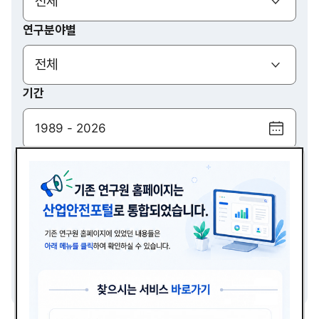
(열기)
전체
연구분야별
(열기)
전체
기간
달
력
검색
보
기
(열기)
전체
검색