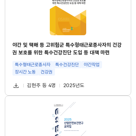
택
경
배
영
등
시
고
스
위
템
험
썸
군
네
특
일
수
야간 및 택배 등 고위험군 특수형태근로종사자의 건강
형
권 보호를 위한 특수건강진단 도입 등 대책 마련
태
근
로
특수형태근로종사자
특수건강진단
야간작업
종
장시간 노동
건강권
사
자
다
의
김현주 등 4명
2025년도
첨
책
연
건
운
강
부
임
도
로
권
파
자
산
보
드
업
호
일
안
를
전
위
보
한
건
특
연