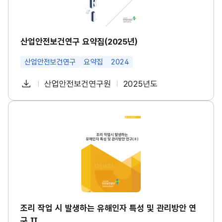
수
구
건
요
강
약
진
집
단
(2
산업안전보건연구 요약집(2025년)
도
0
입
2
등
산업안전보건연구
요약집
2024
5
대
년)
책
썸
다
산업안전보건연구원
2025년도
마
첨
책
연
네
련
운
일
부
임
도
썸
로
네
파
자
조
일
드
리
일
작
업
시
발
생
하
는
유
해
인
조리 작업 시 발생하는 유해인자 특성 및 관리방안 연
자
구 Ⅱ