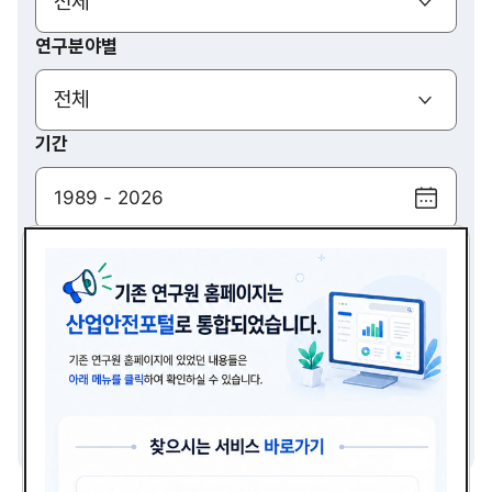
(열기)
전체
연구분야별
(열기)
전체
기간
달
력
검색
보
기
(열기)
전체
검색