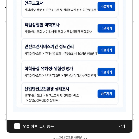
총
2,365
건
2
1
세
기
기
업
의
산
업
보
건
분
21세기 기업의 산업보건분야 여건전망과 안전보건경
야
영시스템
여
건
다
전
김광종
1999년도
첨
책
연
망
운
과
부
임
도
로
안
파
자
야
오늘 하루 열지 않음
닫기
전
드
간
보
일
및
건