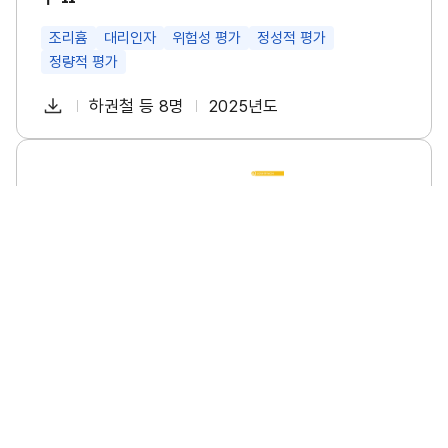
특
성
및
조리흄
대리인자
위험성 평가
정성적 평가
관
정량적 평가
리
방
다
안
하권철 등 8명
2025년도
첨
책
연
연
운
구
부
임
도
로
Ⅱ
파
자
소
썸
드
규
네
일
모
일
사
업
장
의
폭
염
안
전
수
소규모 사업장의 폭염 안전 수칙 이행 실태조사 연구
칙
이
소규모사업장
폭염
안전수칙
이행실태
행
실
태
다
이명진 등 6명
2025년도