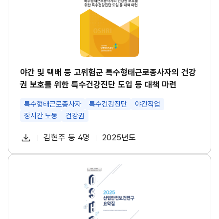
택
경
배
영
등
시
고
스
위
템
험
썸
군
네
특
일
수
야간 및 택배 등 고위험군 특수형태근로종사자의 건강
형
권 보호를 위한 특수건강진단 도입 등 대책 마련
태
근
로
특수형태근로종사자
특수건강진단
야간작업
종
장시간 노동
건강권
사
자
다
의
김현주 등 4명
2025년도
첨
책
연
건
운
강
부
임
도
로
권
파
자
산
보
드
업
호
일
안
를
전
위
보
한
건
특
연