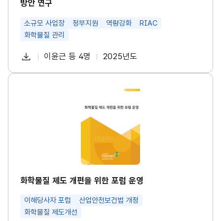
방안 연구
량
강
화
소규모 사업장
정부지원
역량강화
RIAC
프
화학물질 관리
로
그
다
램
이윤근 등 4명
2025년도
첨
책
연
발
운
전
부
임
도
로
방
파
자
화
안
드
학
연
일
물
구
질
썸
제
네
도
일
개
편
을
위
한
포
화학물질 제도 개편을 위한 포럼 운영
럼
운
이해당사자 포럼
산업안전보건법 개정
영
썸
화학물질 제도개선
네