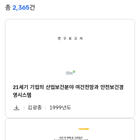
총
2,365
건
2
1
세
기
기
업
의
산
업
보
건
분
21세기 기업의 산업보건분야 여건전망과 안전보건경
야
영시스템
여
건
다
전
김광종
1999년도
첨
책
연
망
운
과
부
임
도
로
안
파
자
야
전
드
간
보
일
및
건