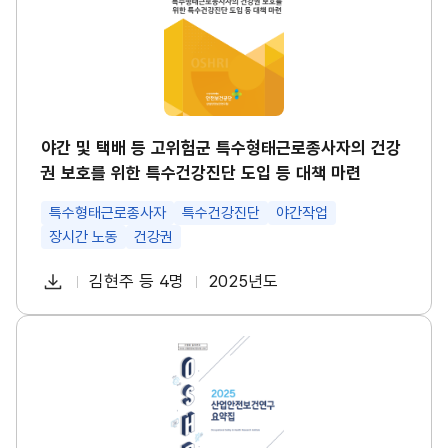
택
경
배
영
등
시
고
스
위
템
험
썸
군
네
특
일
수
야간 및 택배 등 고위험군 특수형태근로종사자의 건강
형
권 보호를 위한 특수건강진단 도입 등 대책 마련
태
근
로
특수형태근로종사자
특수건강진단
야간작업
종
장시간 노동
건강권
사
자
다
의
김현주 등 4명
2025년도
첨
책
연
건
운
강
부
임
도
로
권
파
자
산
보
드
업
호
일
안
를
전
위
보
한
건
특
연