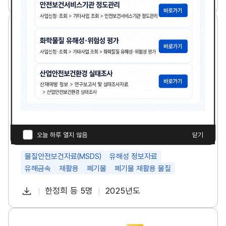
첨
책
연
조
운
사
부
임
도
연
로
파
자
폐
구
드
기
썸
일
물
네
재
일
활
용
공
정
의
유
해
금
폐기물 재활용 공정의 유해금속 분석 및 MSDS 정보
속
전달 방안
오늘 하루 열지 않음
닫기
분
석
및
물질안전보건자료(MSDS)
유해성 정보자료
M
유해금속
재활용
폐기물
폐기물 재활용 물질
S
D
다
S
한정희 등 5명
2025년도
첨
책
연
정
운
보
부
임
도
로
전
파
자
국
달