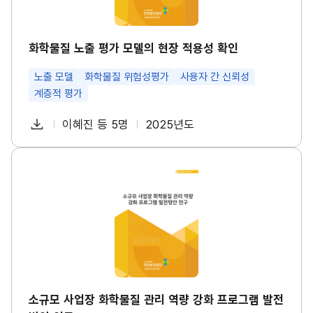
모
델
의
현
화학물질 노출 평가 모델의 현장 적용성 확인
장
적
노출 모델
화학물질 위험성평가
사용자 간 신뢰성
용
성
계층적 평가
확
인
다
이혜진 등 5명
2025년도
썸
첨
책
연
운
네
부
임
도
일
로
파
자
소
드
규
일
모
사
업
장
화
학
물
질
관
리
소규모 사업장 화학물질 관리 역량 강화 프로그램 발전
역