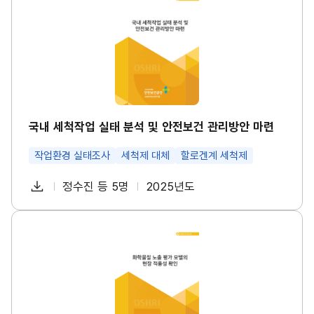
드
내
방
일
세
안
척
썸
작
네
업
일
실
태
분
석
및
안
국내 세척작업 실태 분석 및 안전보건 관리방안 마련
전
보
작업환경 실태조사
세척제 대체
할로겐계 세척제
건
관
리
다
정수진 등 5명
2025년도
첨
책
연
방
운
안
부
임
도
마
로
파
자
화
련
드
학
썸
일
물
네
질
일
노
출
평
가