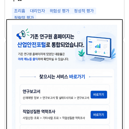
특
성
및
조리흄
대리인자
위험성 평가
정성적 평가
관
정량적 평가
리
방
다
안
하권철 등 8명
2025년도
첨
책
연
연
운
구
부
임
도
로
Ⅱ
파
자
소
썸
드
규
네
일
모
일
사
업
장
의
폭
염
안
전
수
소규모 사업장의 폭염 안전 수칙 이행 실태조사 연구
칙
이
소규모사업장
폭염
안전수칙
이행실태
행
실
태
다
이명진 등 6명
2025년도