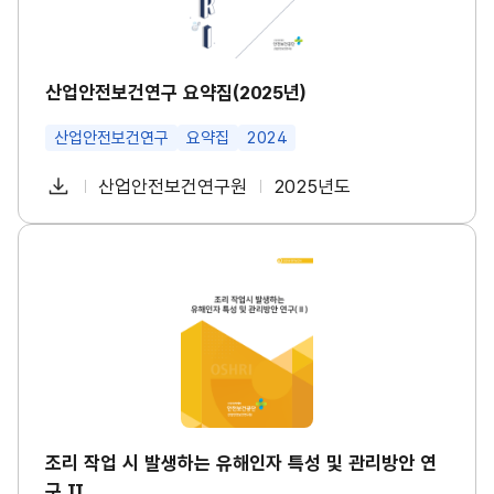
수
구
건
요
강
약
진
집
단
(2
산업안전보건연구 요약집(2025년)
도
0
입
2
등
산업안전보건연구
요약집
2024
5
대
년)
책
썸
다
산업안전보건연구원
2025년도
마
첨
책
연
네
련
운
일
부
임
도
썸
로
네
파
자
조
일
드
리
일
작
업
시
발
생
하
는
유
해
인
조리 작업 시 발생하는 유해인자 특성 및 관리방안 연
자
구 Ⅱ