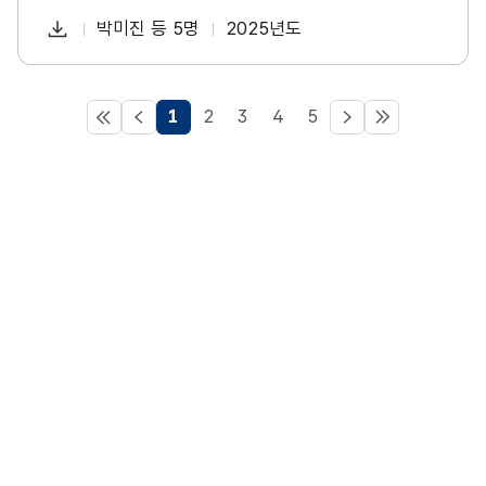
일
다
박미진 등 5명
2025년도
첨
책
연
운
부
임
도
로
파
자
드
처
이
다
마
1
2
3
4
5
일
음
전
음
지
막