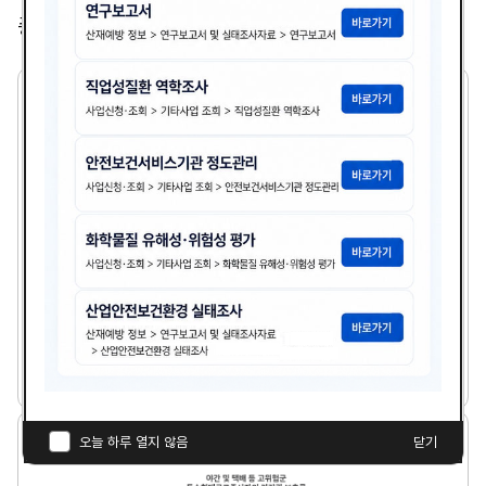
총
2,365
건
2
1
세
기
기
업
의
산
업
보
건
분
21세기 기업의 산업보건분야 여건전망과 안전보건경
야
영시스템
여
건
다
전
김광종
1999년도
첨
책
연
망
운
과
부
임
도
로
안
파
자
야
오늘 하루 열지 않음
닫기
전
드
간
보
일
및
건