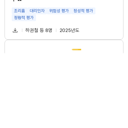
특
성
및
조리흄
대리인자
위험성 평가
정성적 평가
관
정량적 평가
리
방
다
안
하권철 등 8명
2025년도
첨
책
연
연
운
구
부
임
도
로
Ⅱ
파
자
소
썸
드
규
네
일
모
일
사
업
장
의
폭
염
안
전
수
소규모 사업장의 폭염 안전 수칙 이행 실태조사 연구
칙
이
소규모사업장
폭염
안전수칙
이행실태
행
실
태
다
이명진 등 6명
2025년도