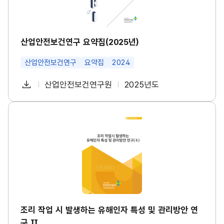
수
구
건
요
강
약
진
집
단
(2
산업안전보건연구 요약집(2025년)
도
0
입
2
등
산업안전보건연구
요약집
2024
5
대
년)
책
썸
다
산업안전보건연구원
2025년도
마
첨
책
연
네
련
운
일
부
임
도
썸
로
네
파
자
조
일
드
리
일
작
업
시
발
생
하
는
유
해
인
조리 작업 시 발생하는 유해인자 특성 및 관리방안 연
자
구 Ⅱ