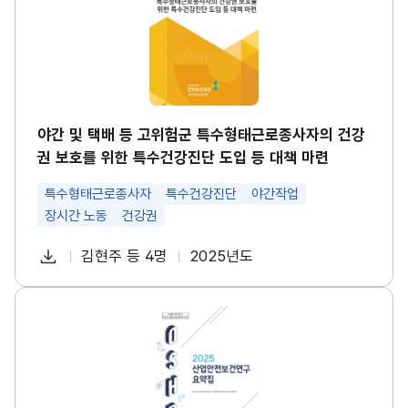
택
경
배
영
등
시
고
스
위
템
험
썸
군
네
특
일
수
야간 및 택배 등 고위험군 특수형태근로종사자의 건강
형
권 보호를 위한 특수건강진단 도입 등 대책 마련
태
근
로
특수형태근로종사자
특수건강진단
야간작업
종
장시간 노동
건강권
사
자
다
의
김현주 등 4명
2025년도
첨
책
연
건
운
강
부
임
도
로
권
파
자
산
보
드
업
호
일
안
를
전
위
보
한
건
특
연