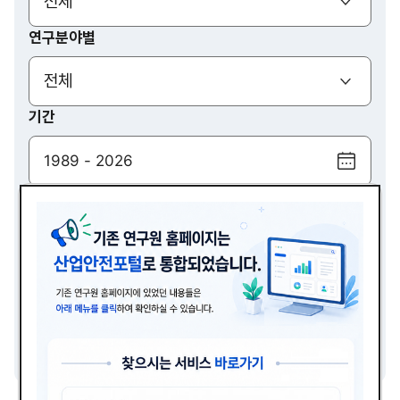
(열기)
전체
연구분야별
(열기)
전체
기간
달
력
검색
보
기
(열기)
전체
검색