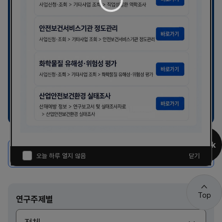
로
딩
중
OSHRI AI 만족도조사
GPT 활성화
검색
Quick
연구보고서 상세검색
오늘 하루 열지 않음
닫기
여
닫
기
Top
연구주제별