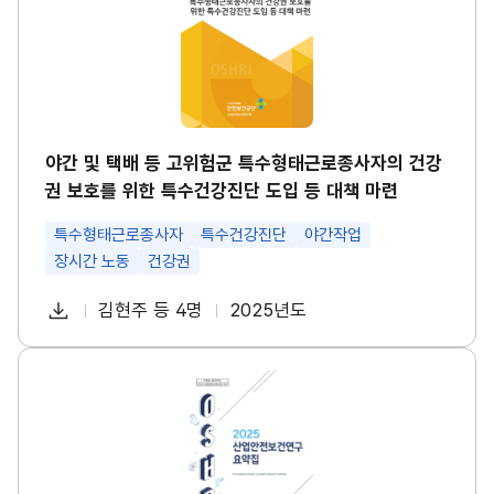
택
경
배
영
등
시
고
스
위
템
험
썸
군
네
특
일
수
야간 및 택배 등 고위험군 특수형태근로종사자의 건강
형
권 보호를 위한 특수건강진단 도입 등 대책 마련
태
근
로
특수형태근로종사자
특수건강진단
야간작업
종
장시간 노동
건강권
사
자
다
의
김현주 등 4명
2025년도
첨
책
연
건
운
강
부
임
도
로
권
파
자
산
보
드
업
호
일
안
를
전
위
보
한
건
특
연