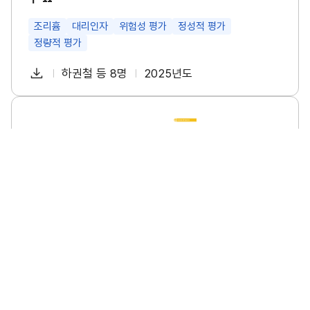
특
성
및
조리흄
대리인자
위험성 평가
정성적 평가
관
정량적 평가
리
방
다
안
하권철 등 8명
2025년도
첨
책
연
연
운
구
부
임
도
로
Ⅱ
파
자
소
썸
드
규
네
일
모
일
사
업
장
의
폭
염
안
전
수
소규모 사업장의 폭염 안전 수칙 이행 실태조사 연구
칙
이
소규모사업장
폭염
안전수칙
이행실태
행
실
태
다
이명진 등 6명
2025년도