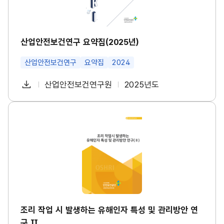
수
구
건
요
강
약
진
집
단
(2
산업안전보건연구 요약집(2025년)
도
0
입
2
등
산업안전보건연구
요약집
2024
5
대
년)
책
썸
다
산업안전보건연구원
2025년도
마
첨
책
연
네
련
운
일
부
임
도
썸
로
네
파
자
조
일
드
리
일
작
업
시
발
생
하
는
유
해
인
조리 작업 시 발생하는 유해인자 특성 및 관리방안 연
자
구 Ⅱ