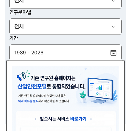
(열기)
전체
연구분야별
(열기)
전체
기간
달
력
검색
보
기
(열기)
전체
검색