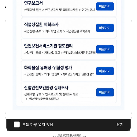
총
2,365
건
2
1
세
기
기
업
의
산
업
보
건
분
21세기 기업의 산업보건분야 여건전망과 안전보건경
야
영시스템
여
건
다
전
김광종
1999년도
첨
책
연
망
운
과
부
임
도
로
안
파
자
야
오늘 하루 열지 않음
닫기
전
드
간
보
일
및
건