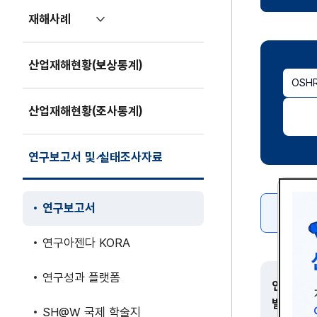
기
재해사례
펼
치
기
산업재해현황(보상통계)
펼
OSH
치
기
산업재해현황(조사통계)
펼
치
기
연구보고서 및 실태조사자료
접
기
연구보고서
(현재
페이지)
연구아젠다 KORA
연구성과 플랫폼
연구주제
별
SH@W 국제 학술지