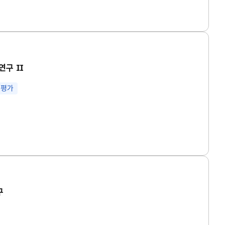
연구 Ⅱ
 평가
구