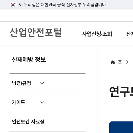
이 누리집은 대한민국 공식 전자정부 누리집입니다.
산
업
사업신청·조회
산
열
열
안
기
기
전
포
털
산재예방 정보
홈
법령/규정
펼
연구
치
기
가이드
펼
치
기
안전보건 자료실
펼
치