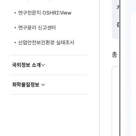
기간
연구전문지 OSHRI:View
검색
연구윤리 신고센터
산업안전보건환경 실태조사
총
2,365
국외정보 소개
펼
치
2
기
화학물질정보
1
펼
세
치
기
기
기
업
의
산
업
보
건