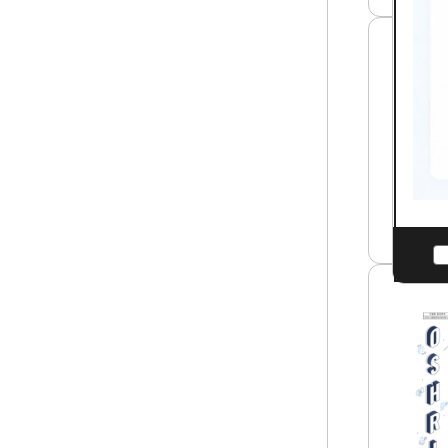
분
야
여
건
야
전
간
망
및
과
택
안
배
전
등
보
고
건
위
경
험
영
군
시
특
스
수
템
형
썸
태
네
근
일
산
로
업
종
안
사
전
자
보
의
건
건
연
강
구
권
요