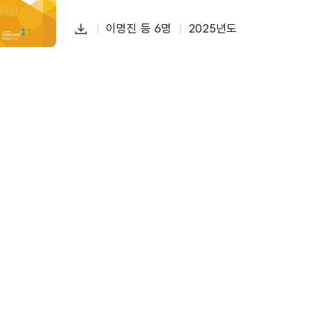
다
이명진 등 6명
2025년도
첨
책
연
운
부
임
도
로
파
자
드
일
폐기물 재활용 공정의 유해금속 분석 및 MSDS 정
물질안전보건자료(MSDS)
유해성 정보자료
유해금속
다
한정희 등 5명
2025년도
첨
책
연
운
부
임
도
로
파
자
드
일
국내 세척작업 실태 분석 및 안전보건 관리방안 마