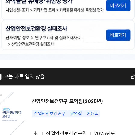
일
야간 및 택배 등 고위험군 특수형태근로종사자의 건
특수형태근로종사자
특수건강진단
야간작업
장시간
다
김현주 등 4명
2025년도
첨
책
연
운
부
임
도
로
오늘 하루 열지 않음
닫
파
자
드
일
산업안전보건연구 요약집(2025년)
산업안전보건연구
요약집
2024
다
산업안전보건연구원
2025년도