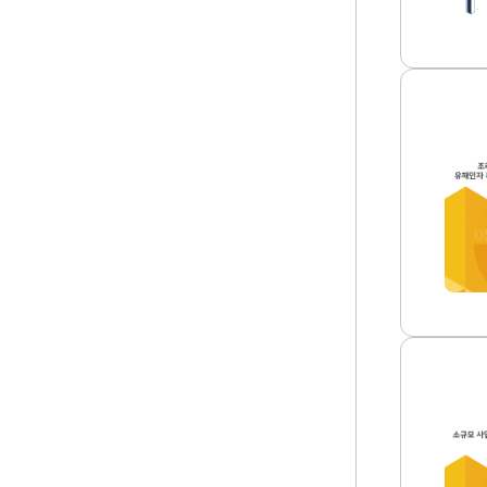
보
약
호
집
를
(2
위
0
한
2
특
5
수
조
년)
건
리
썸
강
작
네
진
업
일
단
시
도
발
입
생
등
하
대
는
책
유
마
해
련
인
썸
자
네
특
일
성
소
및
규
관
모
리
사
방
업
안
장