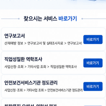
(열기)
전체
건
21세기 기업의 산업보건분야 여건전망과 안전보
다
김광종
1999년도
첨
책
연
운
부
임
도
로
파
자
드