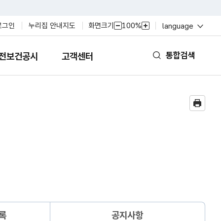
열
화면크기
100%
로그인
누리집 안내지도
language
축
확
기
소
대
통합검색
전보건공시
고객센터
열
기
록
공지사항