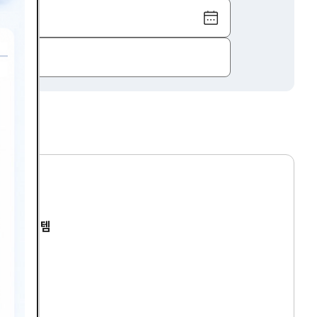
달
력
보
기
건경영시스템