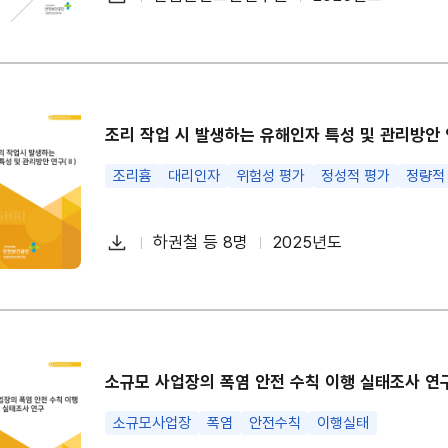
첨
책
연
운
부
임
도
로
파
자
드
일
조리 작업 시 발생하는 유해인자 특성 및 관리방안 
조리흄
대리인자
위험성 평가
정성적 평가
정량적
다
하권철 등 8명
2025년도
첨
책
연
운
부
임
도
로
파
자
드
일
소규모 사업장의 폭염 안전 수칙 이행 실태조사 연
소규모사업장
폭염
안전수칙
이행실태