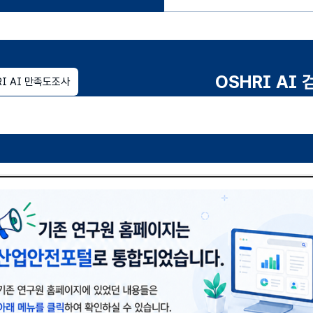
OSHRI AI 
RI AI 만족도조사
연구보고서 상세검
여
닫
기
연구분야
(열기)
전체
별