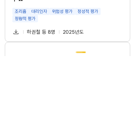
특
성
및
조리흄
대리인자
위험성 평가
정성적 평가
관
정량적 평가
리
방
다
안
하권철 등 8명
2025년도
첨
책
연
연
운
구
부
임
도
로
Ⅱ
파
자
소
썸
드
규
네
일
모
일
사
업
장
의
폭
염
안
전
수
소규모 사업장의 폭염 안전 수칙 이행 실태조사 연구
칙
이
소규모사업장
폭염
안전수칙
이행실태
행
실
태
다
이명진 등 6명
2025년도