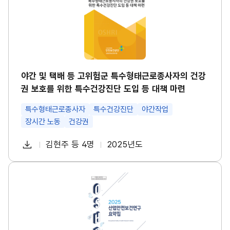
택
경
배
영
등
시
고
스
위
템
험
썸
군
네
특
일
수
야간 및 택배 등 고위험군 특수형태근로종사자의 건강
형
권 보호를 위한 특수건강진단 도입 등 대책 마련
태
근
로
특수형태근로종사자
특수건강진단
야간작업
종
장시간 노동
건강권
사
자
다
의
김현주 등 4명
2025년도
첨
책
연
건
운
강
부
임
도
로
권
파
자
산
보
드
업
호
일
안
를
전
위
보
한
건
특
연