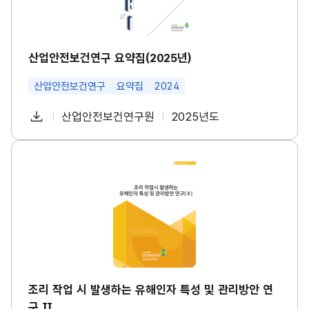
수
구
건
요
강
약
진
집
단
(2
산업안전보건연구 요약집(2025년)
도
0
입
2
등
산업안전보건연구
요약집
2024
5
대
년)
책
썸
다
산업안전보건연구원
2025년도
마
첨
책
연
네
련
운
일
부
임
도
썸
로
네
파
자
조
일
드
리
일
작
업
시
발
생
하
는
유
해
인
조리 작업 시 발생하는 유해인자 특성 및 관리방안 연
자
구 Ⅱ