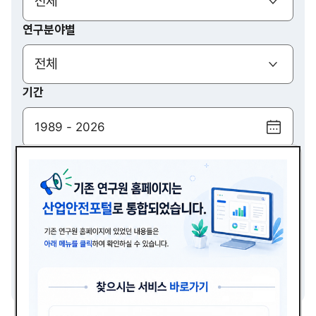
(열기)
전체
연구분야별
(열기)
전체
기간
달
력
검색
보
기
(열기)
전체
검색