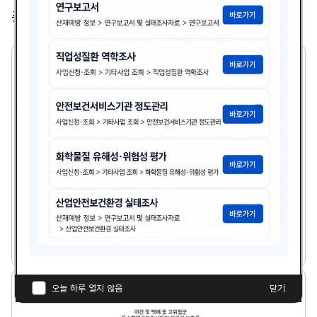
총
2,365
건
2
1
세
기
기
업
의
산
업
보
건
분
21세기 기업의 산업보건분야 여건전망과 안전보건경
야
영시스템
여
건
다
전
김광종
1999년도
첨
책
연
망
운
과
부
임
도
로
안
파
자
야
오늘 하루 열지 않음
닫기
전
드
간
보
일
및
건