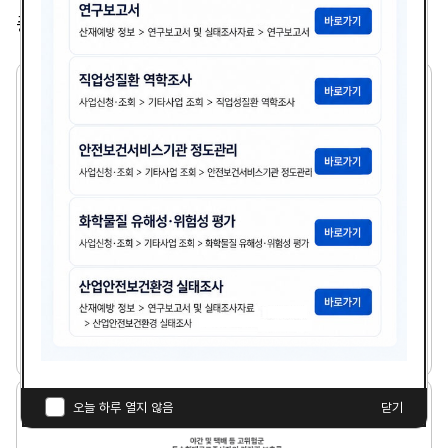
총
2,365
건
2
1
세
기
기
업
의
산
업
보
건
분
21세기 기업의 산업보건분야 여건전망과 안전보건경
야
영시스템
여
건
다
전
김광종
1999년도
첨
책
연
망
운
과
부
임
도
로
안
파
자
야
오늘 하루 열지 않음
닫기
전
드
간
보
일
및
건