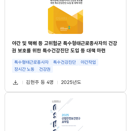
택
경
배
영
등
시
고
스
위
템
험
썸
군
네
특
일
수
야간 및 택배 등 고위험군 특수형태근로종사자의 건강
형
권 보호를 위한 특수건강진단 도입 등 대책 마련
태
근
로
특수형태근로종사자
특수건강진단
야간작업
종
장시간 노동
건강권
사
자
다
의
김현주 등 4명
2025년도
첨
책
연
건
운
강
부
임
도
로
권
파
자
산
보
드
업
호
일
안
를
전
위
보
한
건
특
연