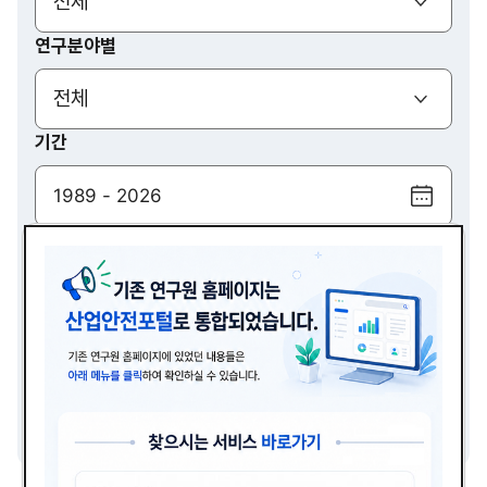
(열기)
전체
연구분야별
(열기)
전체
기간
달
력
검색
보
기
(열기)
전체
검색