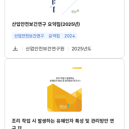
수
구
건
요
강
약
진
집
단
(2
산업안전보건연구 요약집(2025년)
도
0
입
2
등
산업안전보건연구
요약집
2024
5
대
년)
책
썸
다
산업안전보건연구원
2025년도
마
첨
책
연
네
련
운
일
부
임
도
썸
로
네
파
자
조
일
드
리
일
작
업
시
발
생
하
는
유
해
인
조리 작업 시 발생하는 유해인자 특성 및 관리방안 연
자
구 Ⅱ