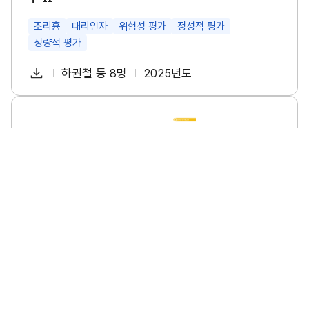
특
성
및
조리흄
대리인자
위험성 평가
정성적 평가
관
정량적 평가
리
방
다
안
하권철 등 8명
2025년도
첨
책
연
연
운
구
부
임
도
로
Ⅱ
파
자
소
썸
드
규
네
일
모
일
사
업
장
의
폭
염
안
전
수
소규모 사업장의 폭염 안전 수칙 이행 실태조사 연구
칙
이
소규모사업장
폭염
안전수칙
이행실태
행
실
태
다
이명진 등 6명
2025년도