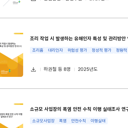
첨
책
연
운
부
임
도
로
파
자
드
일
조리 작업 시 발생하는 유해인자 특성 및 관리방안 
조리흄
대리인자
위험성 평가
정성적 평가
정량적
다
하권철 등 8명
2025년도
첨
책
연
운
부
임
도
로
파
자
드
일
소규모 사업장의 폭염 안전 수칙 이행 실태조사 연
소규모사업장
폭염
안전수칙
이행실태