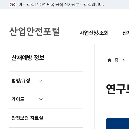
이 누리집은 대한민국 공식 전자정부 누리집입니다.
산
업
사업신청·조회
산
열
열
안
기
기
전
포
털
산재예방 정보
홈
법령/규정
펼
연구
치
기
가이드
펼
치
기
안전보건 자료실
펼
치