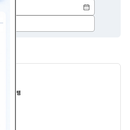
달
력
보
기
건경영시스템