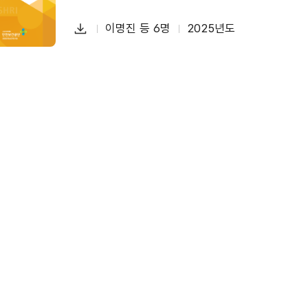
다
이명진 등 6명
2025년도
첨
책
연
운
부
임
도
로
파
자
드
일
폐기물 재활용 공정의 유해금속 분석 및 MSDS 정
물질안전보건자료(MSDS)
유해성 정보자료
유해금속
다
한정희 등 5명
2025년도
첨
책
연
운
부
임
도
로
파
자
드
일
국내 세척작업 실태 분석 및 안전보건 관리방안 마