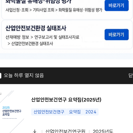
일
야간 및 택배 등 고위험군 특수형태근로종사자의 건
특수형태근로종사자
특수건강진단
야간작업
장시간
다
김현주 등 4명
2025년도
첨
책
연
운
부
임
도
로
오늘 하루 열지 않음
닫
파
자
드
일
산업안전보건연구 요약집(2025년)
산업안전보건연구
요약집
2024
다
산업안전보건연구원
2025년도