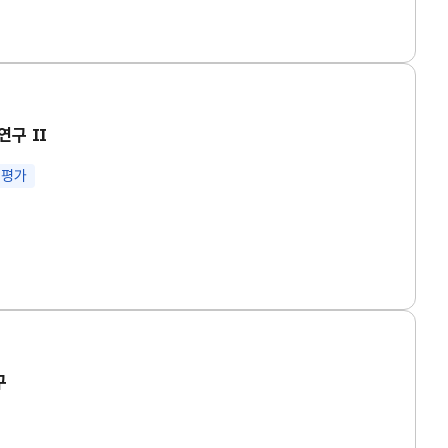
연구 Ⅱ
 평가
구