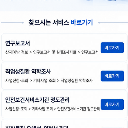
(열기)
전체
건
21세기 기업의 산업보건분야 여건전망과 안전보
다
김광종
1999년도
첨
책
연
운
부
임
도
로
파
자
드