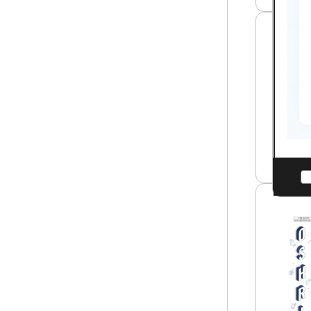
분
야
여
건
야
전
간
망
및
과
택
안
배
전
등
보
고
건
위
경
험
영
군
시
특
스
수
템
형
썸
태
네
근
일
산
로
업
종
안
사
전
자
보
의
건
건
연
강
구
권
요