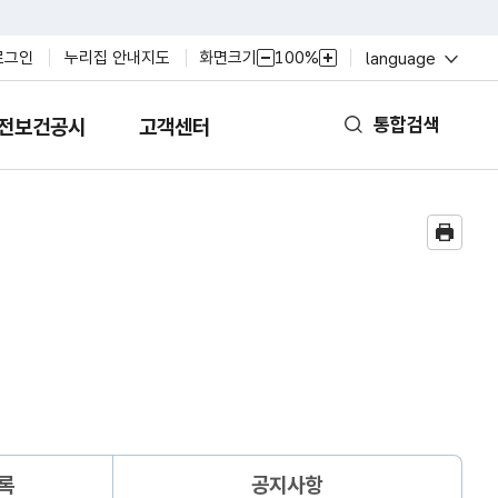
열
화면크기
100%
로그인
누리집 안내지도
language
축
확
기
소
대
통합검색
전보건공시
고객센터
열
기
록
공지사항