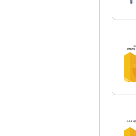
보
약
호
집
를
(2
위
0
한
2
특
5
수
조
년)
건
리
썸
강
작
네
진
업
일
단
시
도
발
입
생
등
하
대
는
책
유
마
해
련
인
썸
자
네
특
일
성
소
및
규
관
모
리
사
방
업
안
장