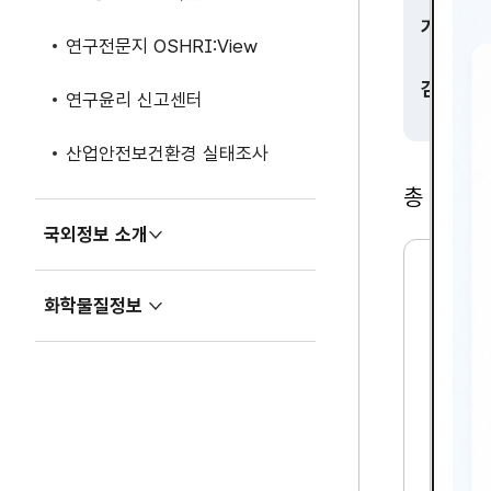
기간
연구전문지 OSHRI:View
검색
연구윤리 신고센터
산업안전보건환경 실태조사
총
2,365
국외정보 소개
펼
치
2
기
화학물질정보
1
펼
세
치
기
기
기
업
의
산
업
보
건