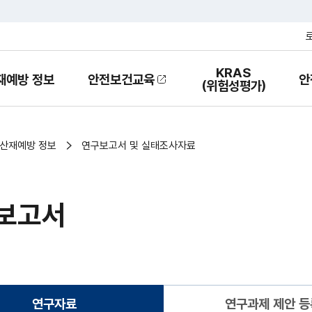
KRAS
재예방 정보
안전보건교육
안
열
(위험성평가)
기
산재예방 정보
연구보고서 및 실태조사자료
보고서
연구자료
연구과제 제안 등
(현재화면)