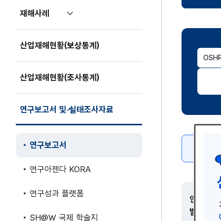
기
재해사례
펼
치
기
산업재해현황(보상통계)
펼
OSH
치
기
산업재해현황(조사통계)
펼
치
기
연구보고서 및 실태조사자료
접
기
연구보고서
(현재
페이지)
연구아젠다 KORA
연구성과 플랫폼
연구주제
별
SH@W 국제 학술지