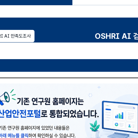
OSHRI AI 
RI AI 만족도조사
연구보고서 상세검
여
닫
기
연구분야
(열기)
전체
별