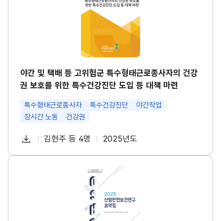
택
경
배
영
등
시
고
스
위
템
험
썸
군
네
특
일
수
야간 및 택배 등 고위험군 특수형태근로종사자의 건강
형
권 보호를 위한 특수건강진단 도입 등 대책 마련
태
근
로
특수형태근로종사자
특수건강진단
야간작업
종
장시간 노동
건강권
사
자
다
의
김현주 등 4명
2025년도
첨
책
연
건
운
강
부
임
도
로
권
파
자
산
보
드
업
호
일
안
를
전
위
보
한
건
특
연