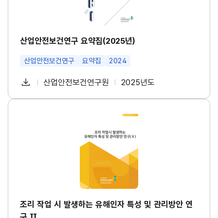
수
구
건
요
강
약
진
집
단
(2
산업안전보건연구 요약집(2025년)
도
0
입
2
등
산업안전보건연구
요약집
2024
5
대
년)
책
썸
다
산업안전보건연구원
2025년도
마
첨
책
연
네
련
운
일
부
임
도
썸
로
네
파
자
조
일
드
리
일
작
업
시
발
생
하
는
유
해
인
조리 작업 시 발생하는 유해인자 특성 및 관리방안 연
자
구 Ⅱ