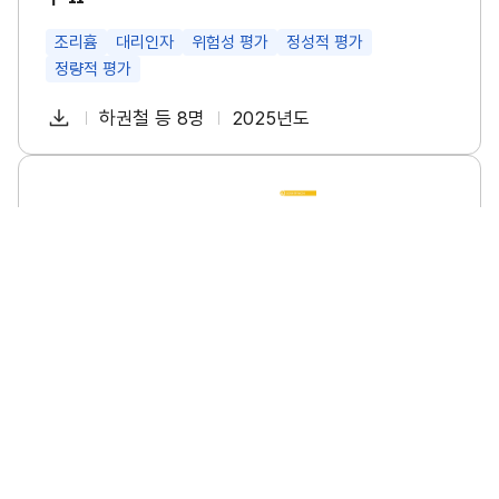
특
성
및
조리흄
대리인자
위험성 평가
정성적 평가
관
정량적 평가
리
방
다
안
하권철 등 8명
2025년도
첨
책
연
연
운
구
부
임
도
로
Ⅱ
파
자
소
썸
드
규
네
일
모
일
사
업
장
의
폭
염
안
전
수
소규모 사업장의 폭염 안전 수칙 이행 실태조사 연구
칙
이
소규모사업장
폭염
안전수칙
이행실태
행
실
태
다
이명진 등 6명
2025년도