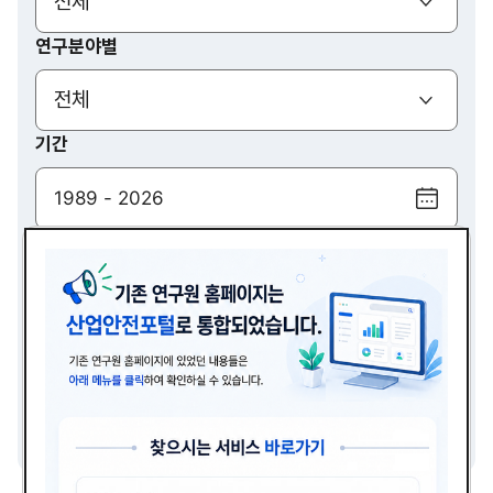
(열기)
전체
연구분야별
(열기)
전체
기간
달
력
검색
보
기
(열기)
전체
검색