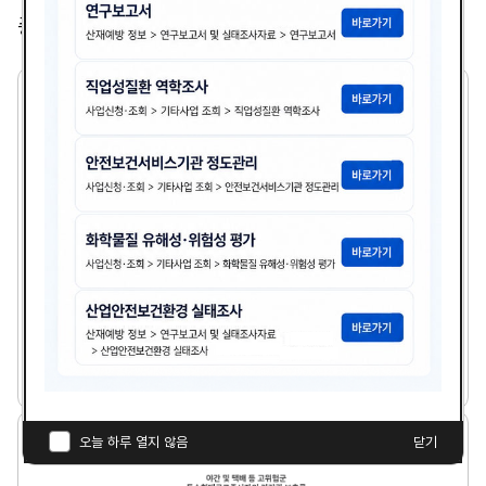
총
2,365
건
2
1
세
기
기
업
의
산
업
보
건
분
21세기 기업의 산업보건분야 여건전망과 안전보건경
야
영시스템
여
건
다
전
김광종
1999년도
첨
책
연
망
운
과
부
임
도
로
안
파
자
야
오늘 하루 열지 않음
닫기
전
드
간
보
일
및
건