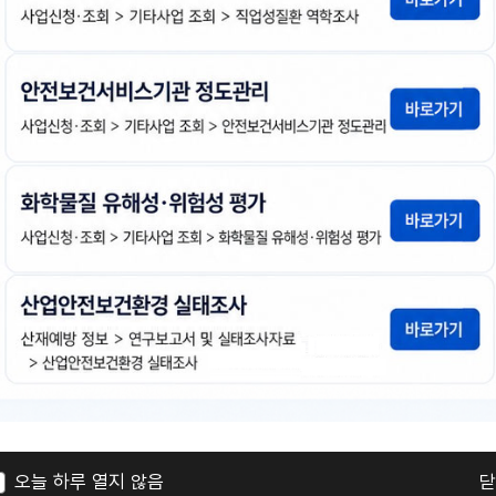
다
이명진 등 6명
2025년도
첨
책
연
운
부
임
도
로
파
자
드
일
폐기물 재활용 공정의 유해금속 분석 및 MSDS 정
물질안전보건자료(MSDS)
유해성 정보자료
유해금속
다
한정희 등 5명
2025년도
첨
책
연
운
부
임
도
로
파
자
드
일
국내 세척작업 실태 분석 및 안전보건 관리방안 마
오늘 하루 열지 않음
닫