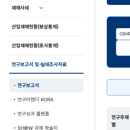
기
재해사례
펼
치
기
산업재해현황(보상통계)
펼
OSH
치
기
산업재해현황(조사통계)
펼
치
기
연구보고서 및 실태조사자료
접
기
연구보고서
(현재
페이지)
연구아젠다 KORA
연구성과 플랫폼
연구주제
별
SH@W 국제 학술지