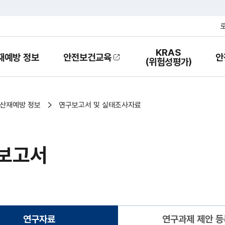
KRAS
재예방 정보
안전보건교육
안
열
(위험성평가)
기
산재예방 정보
연구보고서 및 실태조사자료
보고서
연구자료
연구과제 제안 등
(현재화면)