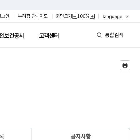
열
화면크기
100%
로그인
누리집 안내지도
language
축
확
기
소
대
통합검색
전보건공시
고객센터
열
기
록
공지사항