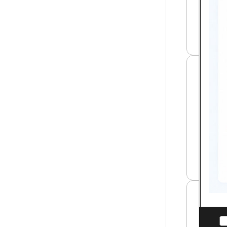
연
의
구
폭
Ⅱ
염
썸
안
네
전
일
수
칙
이
행
폐
실
기
태
물
조
재
사
활
연
용
구
공
썸
정
네
의
일
유
해
금
속
분
석
국
및
내
M
세
S