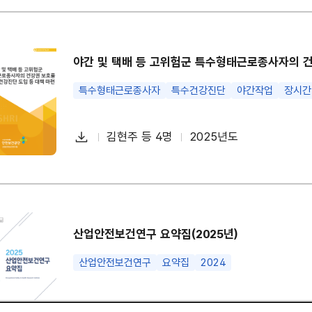
일
야간 및 택배 등 고위험군 특수형태근로종사자의 건
특수형태근로종사자
특수건강진단
야간작업
장시간
다
김현주 등 4명
2025년도
첨
책
연
운
부
임
도
로
파
자
드
일
산업안전보건연구 요약집(2025년)
산업안전보건연구
요약집
2024
다
산업안전보건연구원
2025년도