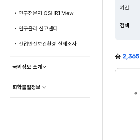
기간
연구전문지 OSHRI:View
검색
연구윤리 신고센터
산업안전보건환경 실태조사
총
2,365
국외정보 소개
펼
치
2
기
화학물질정보
1
펼
세
치
기
기
기
업
의
산
업
보
건