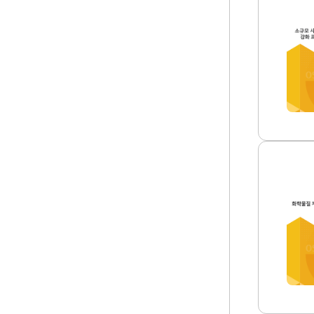
소
성
규
확
모
인
사
썸
업
네
장
일
화
학
물
질
관
리
역
량
강
화
화
학
프
물
로
질
그
제
램
도
발
개
전
편
방
을
안
위
연
한
구
포
썸