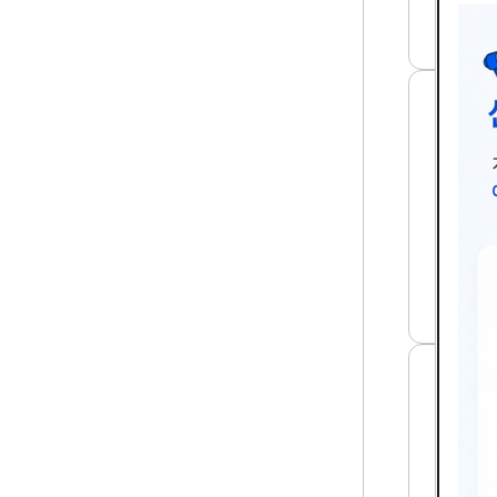
보
약
호
집
를
(2
위
0
한
2
특
5
수
조
년)
건
리
썸
강
작
네
진
업
일
단
시
도
발
입
생
등
하
대
는
책
유
마
해
련
인
썸
자
네
특
일
성
소
및
규
관
모
리
사
방
업
안
장