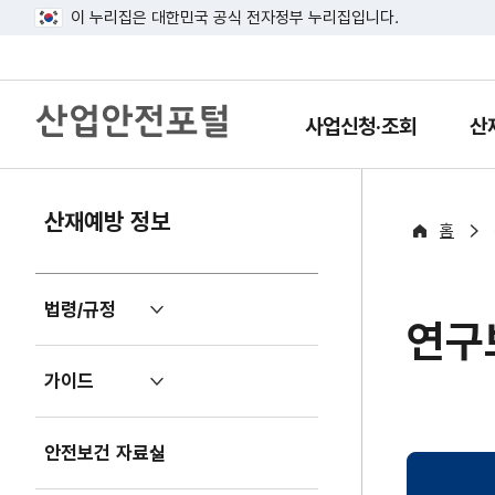
이 누리집은 대한민국 공식 전자정부 누리집입니다.
산
업
사업신청·조회
산
열
열
안
기
기
전
포
털
산재예방 정보
홈
법령/규정
펼
연구
치
기
가이드
펼
치
기
안전보건 자료실
펼
치