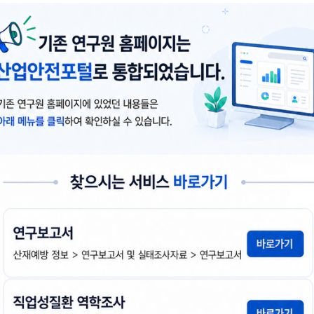
첨
책
연
운
부
임
도
로
파
자
드
일
조리 작업 시 발생하는 유해인자 특성 및 관리방안 
조리흄
대리인자
위험성 평가
정성적 평가
정량적
다
하권철 등 8명
2025년도
첨
책
연
운
부
임
도
로
파
자
드
일
소규모 사업장의 폭염 안전 수칙 이행 실태조사 연
소규모사업장
폭염
안전수칙
이행실태