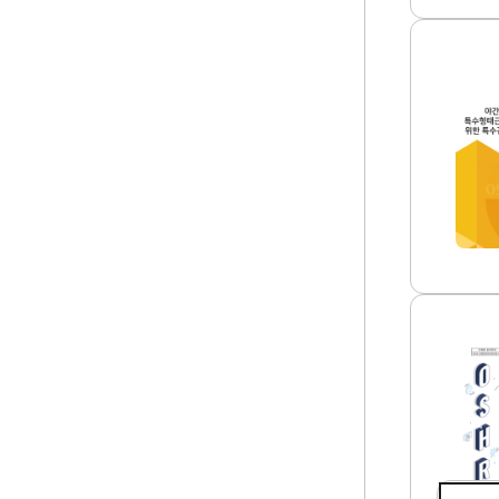
분
야
여
건
야
전
간
망
및
과
택
안
배
전
등
보
고
건
위
경
험
영
군
시
특
스
수
템
형
썸
태
네
근
일
산
로
업
종
안
사
전
자
보
의
건
건
연
강
구
권
요