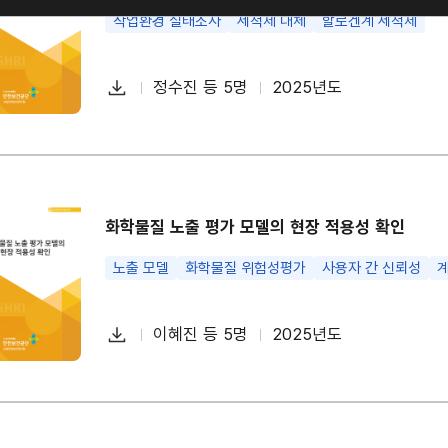
작업환경 실태조사
세척제 대체
할로겐계 세척제
다
정수진 등 5명
2025년도
첨
책
연
운
부
임
도
로
파
자
드
일
화학물질 노출 평가 모델의 현장 적용성 확인
노출 모델
화학물질 위험성평가
사용자 간 신뢰성
다
이혜진 등 5명
2025년도
첨
책
연
운
부
임
도
로
파
자
드
일