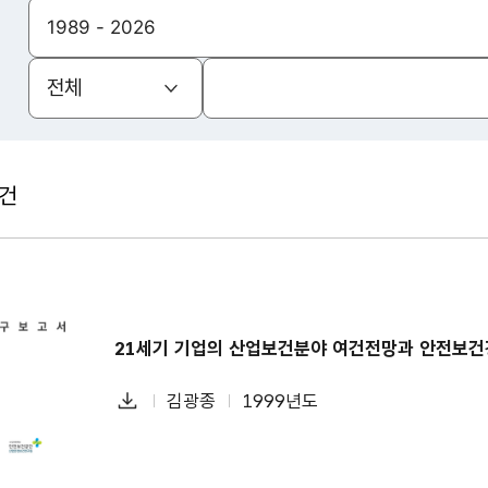
(열기)
전체
건
21세기 기업의 산업보건분야 여건전망과 안전보
다
김광종
1999년도
첨
책
연
운
부
임
도
로
파
자
드