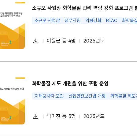
소규모 사업장 화학물질 관리 역량 강화 프로그램 
소규모 사업장
정부지원
역량강화
RIAC
화학물질
다
이윤근 등 4명
2025년도
첨
책
연
운
부
임
도
로
파
자
드
일
화학물질 제도 개편을 위한 포럼 운영
이해당사자 포럼
산업안전보건법 개정
화학물질 제도
다
박미진 등 5명
2025년도
첨
책
연
운
부
임
도
로
파
자