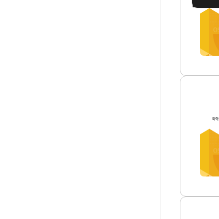
척
D
작
S
업
정
실
보
태
전
분
달
석
방
및
안
안
썸
전
네
보
일
건
화
관
학
리
물
방
질
안
노
마
출
련
평
썸
가
네
모
일
델
의
현
장
적
용