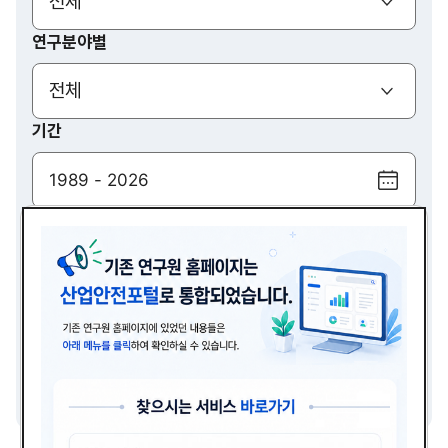
(열기)
전체
연구분야별
(열기)
전체
기간
달
력
검색
보
기
(열기)
전체
검색