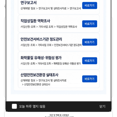
총
2,365
건
2
1
세
기
기
업
의
산
업
보
건
분
21세기 기업의 산업보건분야 여건전망과 안전보건경
야
영시스템
여
건
다
전
김광종
1999년도
첨
책
연
망
운
과
부
임
도
로
안
파
자
야
오늘 하루 열지 않음
닫기
전
드
간
보
일
및
건