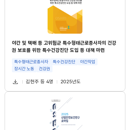
택
경
배
영
등
시
고
스
위
템
험
썸
군
네
특
일
수
야간 및 택배 등 고위험군 특수형태근로종사자의 건강
형
권 보호를 위한 특수건강진단 도입 등 대책 마련
태
근
로
특수형태근로종사자
특수건강진단
야간작업
종
장시간 노동
건강권
사
자
다
의
김현주 등 4명
2025년도
첨
책
연
건
운
강
부
임
도
로
권
파
자
산
보
드
업
호
일
안
를
전
위
보
한
건
특
연