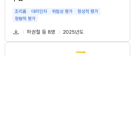
특
성
및
조리흄
대리인자
위험성 평가
정성적 평가
관
정량적 평가
리
방
다
안
하권철 등 8명
2025년도
첨
책
연
연
운
구
부
임
도
로
Ⅱ
파
자
소
썸
드
규
네
일
모
일
사
업
장
의
폭
염
안
전
수
소규모 사업장의 폭염 안전 수칙 이행 실태조사 연구
칙
이
소규모사업장
폭염
안전수칙
이행실태
행
실
태
다
이명진 등 6명
2025년도