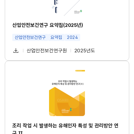
수
구
건
요
강
약
진
집
단
(2
산업안전보건연구 요약집(2025년)
도
0
입
2
등
산업안전보건연구
요약집
2024
5
대
년)
책
썸
다
산업안전보건연구원
2025년도
마
첨
책
연
네
련
운
일
부
임
도
썸
로
네
파
자
조
일
드
리
일
작
업
시
발
생
하
는
유
해
인
조리 작업 시 발생하는 유해인자 특성 및 관리방안 연
자
구 Ⅱ